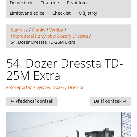
Domácí trh
Citát dne
První foto
Limitované edice
Checklist
Můj stroj
bagry.cz
/
Články
/
Výroba
/
Fotoreportáž z výroby: Dozery Dressta
/
54. Dozer Dressta TD-25M Extra
54. Dozer Dressta TD-
25M Extra
Fotoreportáž z výroby: Dozery Dressta
← Předchozí obrázek
Další obrázek →