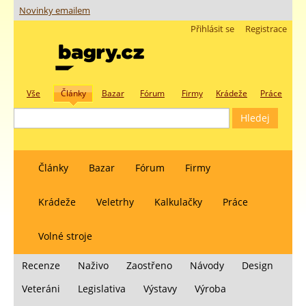
Novinky emailem
Přihlásit se
Registrace
Vše
Články
Bazar
Fórum
Firmy
Krádeže
Práce
Články
Bazar
Fórum
Firmy
Krádeže
Veletrhy
Kalkulačky
Práce
Volné stroje
Recenze
Naživo
Zaostřeno
Návody
Design
Veteráni
Legislativa
Výstavy
Výroba