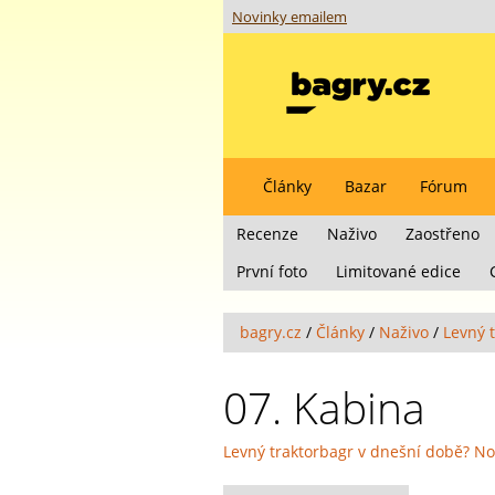
Novinky emailem
Články
Bazar
Fórum
Recenze
Naživo
Zaostřeno
První foto
Limitované edice
bagry.cz
/
Články
/
Naživo
/
Levný 
07. Kabina
Levný traktorbagr v dnešní době? No