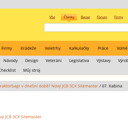
Vše
Články
Bazar
Fórum
Firmy
Firmy
Krádeže
Veletrhy
Kalkulačky
Práce
Volné
Návody
Design
Veteráni
Legislativa
Výstavy
Výro
Checklist
Můj stroj
traktorbagr v dnešní době? Nový JCB 3CX Sitemaster
/
07. Kabina
vý JCB 3CX Sitemaster