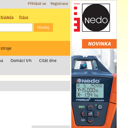
Přihlásit se
Registrace
Krádeže
Práce
 stroje
ba
Domácí trh
Citát dne